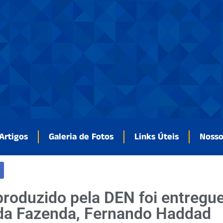
Artigos
Galeria de Fotos
Links Úteis
Noss
produzido pela DEN foi entregu
 da Fazenda, Fernando Haddad