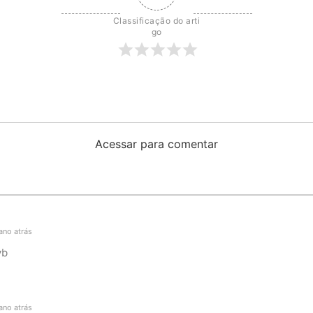
Classificação do arti
go
Acessar para comentar
ano atrás
vb
ano atrás