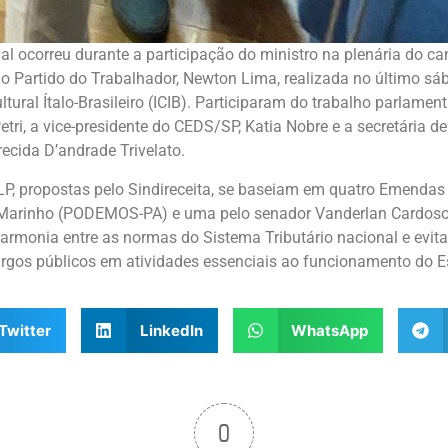
al ocorreu durante a participação do ministro na plenária do ca
o Partido do Trabalhador, Newton Lima, realizada no último sáb
ltural Ítalo-Brasileiro (ICIB). Participaram do trabalho parlament
ri, a vice-presidente do CEDS/SP, Katia Nobre e a secretária d
recida D’andrade Trivelato.
, propostas pelo Sindireceita, se baseiam em quatro Emendas
Marinho (PODEMOS-PA) e uma pelo senador Vanderlan Cardoso
rmonia entre as normas do Sistema Tributário nacional e evitar
cargos públicos em atividades essenciais ao funcionamento do E
Twitter
LinkedIn
WhatsApp
0