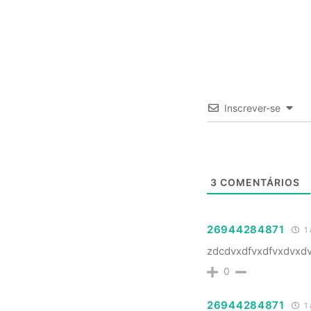
Inscrever-se
3
COMENTÁRIOS
26944284871
1 
zdcdvxdfvxdfvxdvxd
0
26944284871
1 