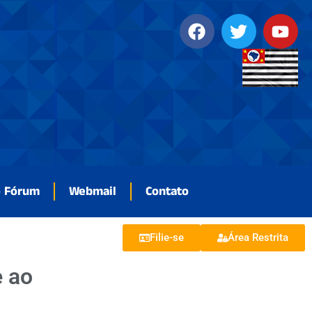
o Fórum
Webmail
Contato
Filie-se
Área Restrita
e ao