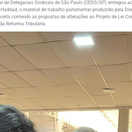
l de Delegacias Sindicais de São Paulo (CEDS/SP) entregou ao
Haddad, o material de trabalho parlamentar produzido pela Dire
eceita contendo as propostas de alterações ao Projeto de Lei Co
da Reforma Tributária.