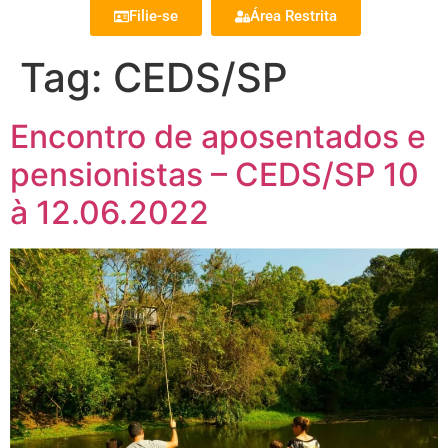
Filie-se
Área Restrita
Tag:
CEDS/SP
Encontro de aposentados e
pensionistas – CEDS/SP 10
à 12.06.2022